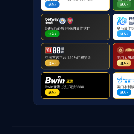
2025.10
阅读：
0