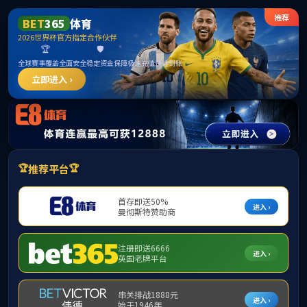
******
中国·yl88858永利(集团)官方网站-Ultra
Platform
首页
学院概况
院系设置
党群工作
y