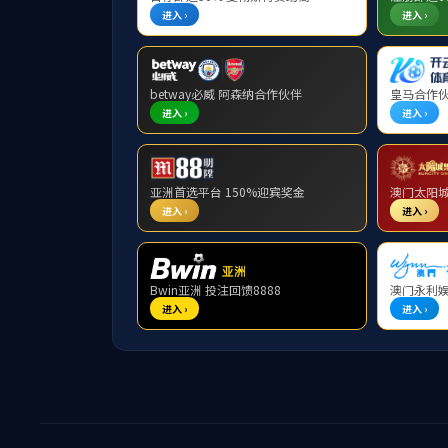
划
2025.10
2025年10月23
阅读：
0
为期两天的实地考核调研
考核形式为专家组通
访人才培养基地（如峨阳
活情况。
专家组对yl88858
育人等方面取得了超出预