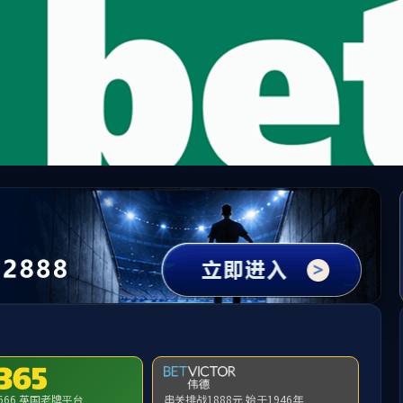
国·yl88858永利(集团)官方网站-Ultra Platfo
yl88858永利官
科学研究
社会服务
人才招聘
网
88858永利集团,yl88858永利官网（农